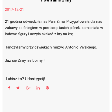
2017-12-21
21 grudnia odwiedziła nas Pani Zima. Przygotowała dla nas
zabawy ze śniegiem w postaci ptasich piórek, zamieniała w
lodowe figury i uczyła skakać z kry na krę.
Tańczyliśmy przy dźwiękach muzyki Antonio Vivaldiego.
Już się Zimy nie boimy !
Lubisz to? Udostępnij!
Facebook
Twitter
Google+
LinkedIn
Pinterest
Nawigacja
wpisu