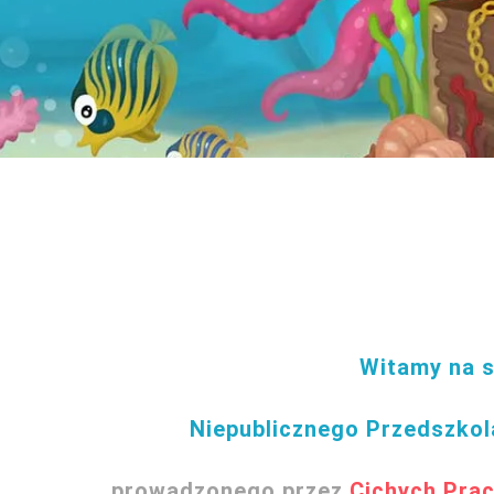
Witamy na s
Niepublicznego
Przedszkol
prowadzonego przez
Cichych Pra