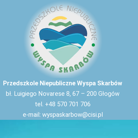
Skip
to
content
Przedszkole Niepubliczne Wyspa Skarbów
bł. Luigiego Novarese 8, 67 – 200 Głogów
tel. +48 570 701 706
e-mail: wyspaskarbow@cisi.pl
Przedszkole