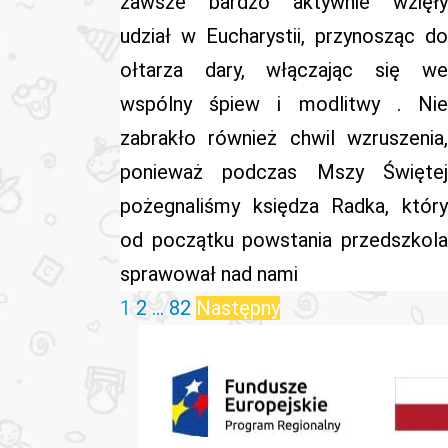
zawsze bardzo aktywnie wzięły
udział w Eucharystii, przynosząc do
ołtarza dary, włączając się we
wspólny śpiew i modlitwy . Nie
zabrakło również chwil wzruszenia,
ponieważ podczas Mszy Świętej
pożegnaliśmy księdza Radka, który
od początku powstania przedszkola
sprawował nad nami
Stronicowanie
1
2
…
82
Następny
wpisów