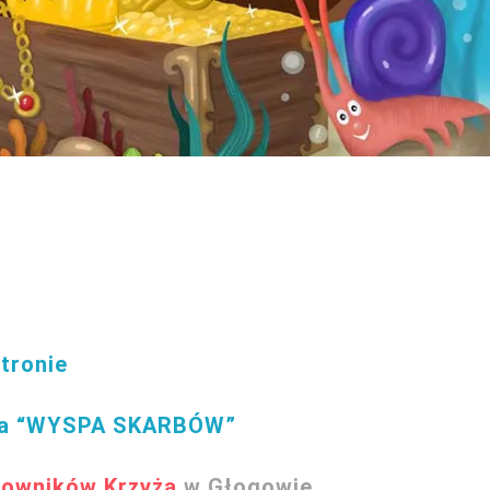
tronie
a
“WYSPA SKARBÓW”
cowników Krzyża
w Głogowie