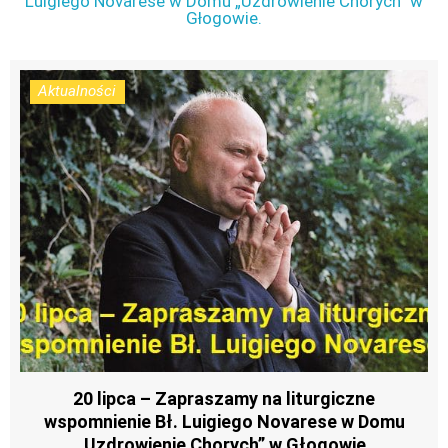
Luigiego Novarese w Domu „Uzdrowienie Chorych” w
Głogowie.
Aktualności
20 lipca – Zapraszamy na liturgiczne
wspomnienie Bł. Luigiego Novarese w Domu
„Uzdrowienie Chorych” w Głogowie.